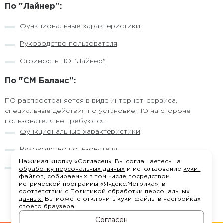
По "Лайнер":
Функциональные характеристики
Руководство пользователя
Стоимость ПО "Лайнер"
По "СМ Баланс":
ПО распространяется в виде интернет-сервиса,
специальные действия по установке ПО на стороне
пользователя не требуются
Функциональные характеристики
Руководство пользователя
Нажимая кнопку «Согласен», Вы соглашаетесь на
Стоимость ПО "СМ Баланс": стоимость ПО
обработку персональных данных
и использование
куки-
файлов
, собираемых в том числе посредством
рассчитывается индивидуально. Для расчета
метрической программы «Яндекс.Метрика», в
стоимости, пожалуйста, свяжитесь с нами по почте
соответствии с
Политикой обработки персональных
hello@southmedia.ru
данных.
Вы можете отключить куки-файлы в настройках
своего браузера
Согласен